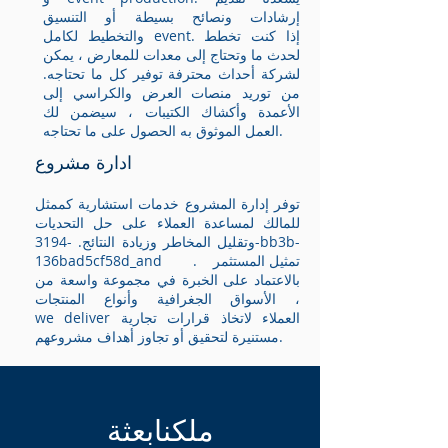
إرشادات ونصائح بسيطة أو التنسيق
والتخطيط لكامل event. إذا كنت تخطط
لحدث ما وتحتاج إلى معدات للمعارض ، يمكن
لشركة أحداث محترفة توفير كل ما تحتاجه.
من توريد منصات العرض والكراسي إلى
الأعمدة وأكشاك الكتيبات ، سيضمن لك
العمل الموثوق به الحصول على ما تحتاجه.
ادارة مشروع
توفر إدارة المشروع خدمات استشارية كممثل
للمالك لمساعدة العملاء على حل التحديات
وتقليل المخاطر وزيادة النتائج. -3194-bb3b-
136bad5cf58d_and تمثيل المستثمر .
بالاعتماد على الخبرة في مجموعة واسعة من
الأسواق الجغرافية وأنواع المنتجات ،
we deliver العملاء لاتخاذ قرارات تجارية
مستنيرة لتحقيق أو تجاوز أهداف مشروعهم.
ملكنا
بعثة