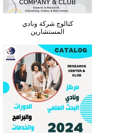
كتالوج شركة ونادي
المستشارين