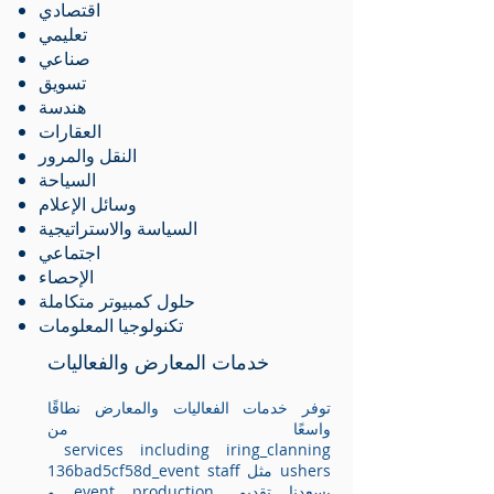
اقتصادي
تعليمي
صناعي
تسويق
هندسة
العقارات
النقل والمرور
السياحة
وسائل الإعلام
السياسة والاستراتيجية
اجتماعي
الإحصاء
حلول كمبيوتر متكاملة
تكنولوجيا المعلومات
خدمات المعارض والفعاليات
توفر خدمات الفعاليات والمعارض نطاقًا
واسعًا من
services including iring_clanning
136bad5cf58d_event staff مثل ushers
و event production. يسعدنا تقديم